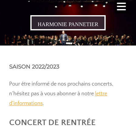
Skip
to
content
HARMONIE PANNETIER
SAISON 2022/2023
Pour être informé de nos prochains concerts,
n’hésitez pas à vous abonner à notre
lettre
d’informations
.
CONCERT DE RENTRÉE