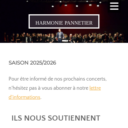
Skip
to
content
HARMONIE PANNETIER
SAISON 2025/2026
Pour être informé de nos prochains concerts,
n’hésitez pas à vous abonner à notre
lettre
d’informations
.
ILS NOUS SOUTIENNENT